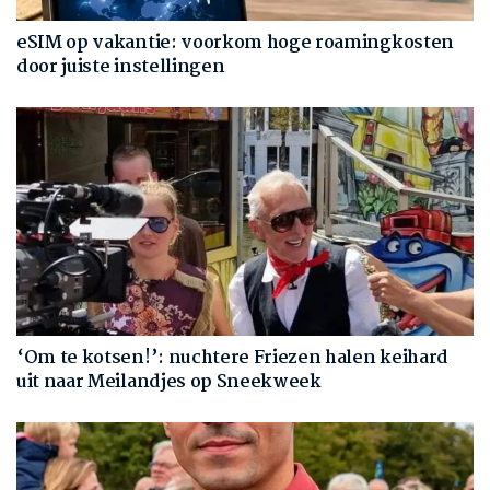
eSIM op vakantie: voorkom hoge roamingkosten
door juiste instellingen
‘Om te kotsen!’: nuchtere Friezen halen keihard
uit naar Meilandjes op Sneekweek