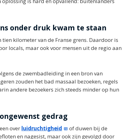
n oplossing is hard en opvallend: buitenlanders
ens onder druk kwam te staan
n tien kilometer van de Franse grens. Daardoor is
oor locals, maar ook voor mensen uit de regio aan
 volgens de zwembadleiding in een bron van
geren zouden het bad massaal bezoeken, regels
arin andere bezoekers zich steeds minder op hun
n ongewenst gedrag
leen over
luidruchtigheid
of duwen bij de
floten en nagesist, maar ook zijn gevolgd door