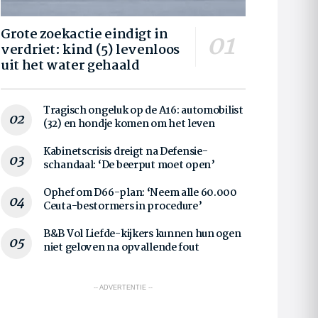
Grote zoekactie eindigt in
verdriet: kind (5) levenloos
uit het water gehaald
Tragisch ongeluk op de A16: automobilist
(32) en hondje komen om het leven
Kabinetscrisis dreigt na Defensie-
schandaal: ‘De beerput moet open’
Ophef om D66-plan: ‘Neem alle 60.000
Ceuta-bestormers in procedure’
B&B Vol Liefde-kijkers kunnen hun ogen
niet geloven na opvallende fout
-- ADVERTENTIE --