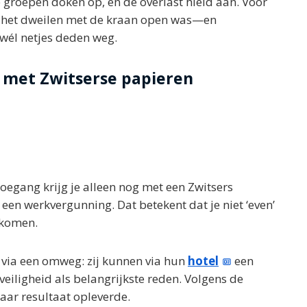
e groepen doken op, en de overlast hield aan. Voor
of het dweilen met de kraan open was—en
wél netjes deden weg.
 met Zwitserse papieren
Toegang krijg je alleen nog met een Zwitsers
f een werkvergunning. Dat betekent dat je niet ‘even’
skomen.
 via een omweg: zij kunnen via hun
hotel
een
iligheid als belangrijkste reden. Volgens de
baar resultaat opleverde.