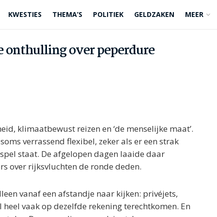
KWESTIES
THEMA’S
POLITIEK
GELDZAKEN
MEER
e onthulling over peperdure
id, klimaatbewust reizen en ‘de menselijke maat’.
oms verrassend flexibel, zeker als er een strak
spel staat. De afgelopen dagen laaide daar
rs over rijksvluchten de ronde deden.
en vanaf een afstandje naar kijken: privéjets,
l heel vaak op dezelfde rekening terechtkomen. En