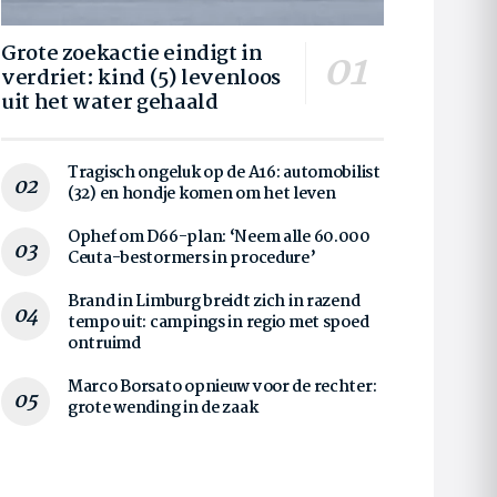
Grote zoekactie eindigt in
verdriet: kind (5) levenloos
uit het water gehaald
Tragisch ongeluk op de A16: automobilist
(32) en hondje komen om het leven
Ophef om D66-plan: ‘Neem alle 60.000
Ceuta-bestormers in procedure’
Brand in Limburg breidt zich in razend
tempo uit: campings in regio met spoed
ontruimd
Marco Borsato opnieuw voor de rechter:
grote wending in de zaak