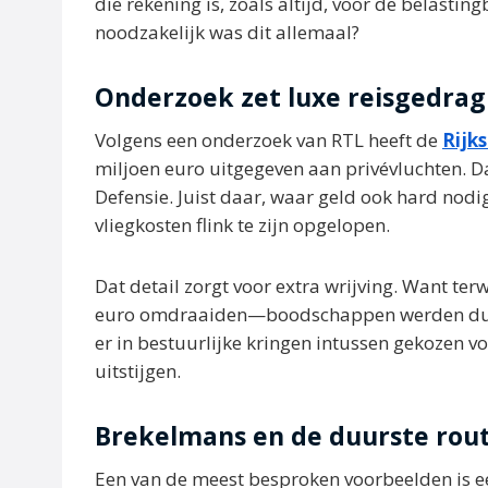
die rekening is, zoals altijd, voor de belastin
noodzakelijk was dit allemaal?
Onderzoek zet luxe reisgedrag
Volgens een onderzoek van RTL heeft de
Rijk
miljoen euro uitgegeven aan privévluchten. D
Defensie. Juist daar, waar geld ook hard nodig
vliegkosten flink te zijn opgelopen.
Dat detail zorgt voor extra wrijving. Want ter
euro omdraaiden—boodschappen werden duur
er in bestuurlijke kringen intussen gekozen voo
uitstijgen.
Brekelmans en de duurste rou
Een van de meest besproken voorbeelden is e