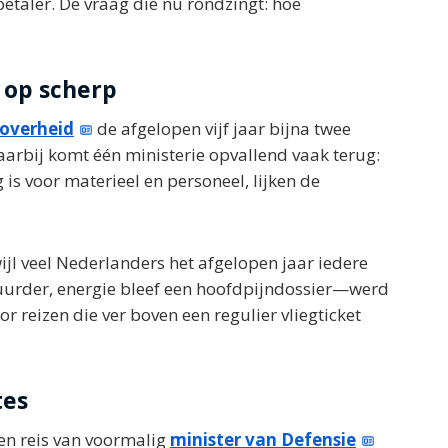
gbetaler. De vraag die nu rondzingt: hoe
 op scherp
soverheid
de afgelopen vijf jaar bijna twee
aarbij komt één ministerie opvallend vaak terug:
 is voor materieel en personeel, lijken de
wijl veel Nederlanders het afgelopen jaar iedere
der, energie bleef een hoofdpijndossier—werd
r reizen die ver boven een regulier vliegticket
tes
en reis van voormalig
minister van Defensie