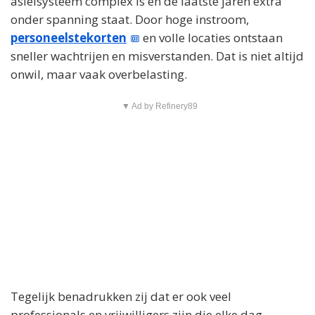
asielsysteem complex is en de laatste jaren extra
onder spanning staat. Door hoge instroom,
personeelstekorten
en volle locaties ontstaan
sneller wachtrijen en misverstanden. Dat is niet altijd
onwil, maar vaak overbelasting.
▼ Ad by Refinery89
Tegelijk benadrukken zij dat er ook veel
professionals en vrijwilligers zijn die elke dag