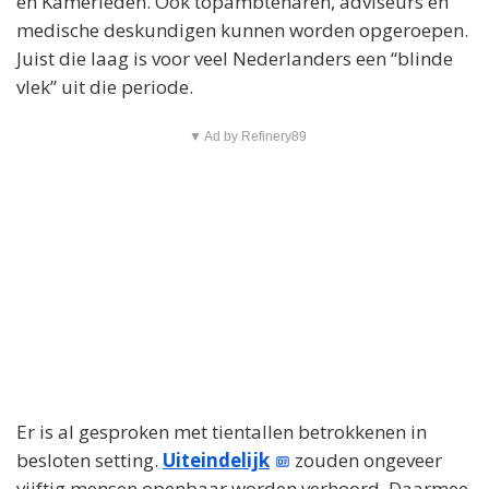
en Kamerleden. Ook topambtenaren, adviseurs en
medische deskundigen kunnen worden opgeroepen.
Juist die laag is voor veel Nederlanders een “blinde
vlek” uit die periode.
▼ Ad by Refinery89
Er is al gesproken met tientallen betrokkenen in
besloten setting.
Uiteindelijk
zouden ongeveer
vijftig mensen openbaar worden verhoord. Daarmee