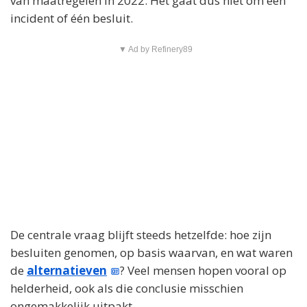
van maatregelen in 2022. Het gaat dus niet om één
incident of één besluit.
▼ Ad by Refinery89
De centrale vraag blijft steeds hetzelfde: hoe zijn
besluiten genomen, op basis waarvan, en wat waren
de
alternatieven
? Veel mensen hopen vooral op
helderheid, ook als die conclusie misschien
ongemakkelijk uitpakt.