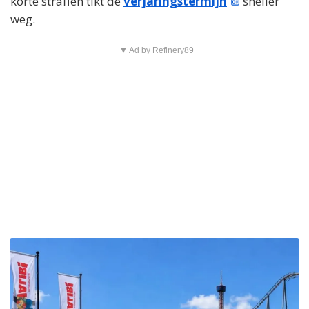
korte straffen tikt de
verjaringstermijn
sneller
weg.
▼ Ad by Refinery89