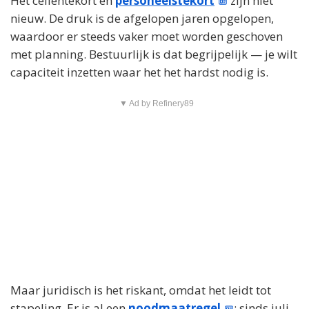
Het cellentekort en
personeelstekort
zijn niet
nieuw. De druk is de afgelopen jaren opgelopen,
waardoor er steeds vaker moet worden geschoven
met planning. Bestuurlijk is dat begrijpelijk — je wilt
capaciteit inzetten waar het het hardst nodig is.
▼ Ad by Refinery89
Maar juridisch is het riskant, omdat het leidt tot
stapeling. Er is al een
noodmaatregel
: sinds juli