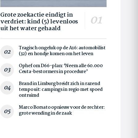
Grote zoekactie eindigt in
verdriet: kind (5) levenloos
uit het water gehaald
Tragisch ongeluk op de A16: automobilist
(32) en hondje komen om het leven
Ophef om D66-plan: ‘Neem alle 60.000
Ceuta-bestormers in procedure’
Brand in Limburg breidt zich in razend
tempo uit: campings in regio met spoed
ontruimd
Marco Borsato opnieuw voor de rechter:
grote wending in de zaak