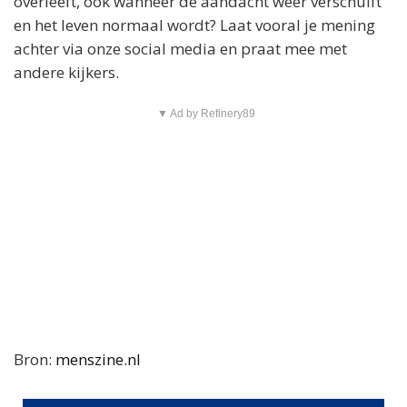
overleeft, ook wanneer de aandacht weer verschuift
en het leven normaal wordt? Laat vooral je mening
achter via onze social media en praat mee met
andere kijkers.
▼ Ad by Refinery89
Bron:
menszine.nl