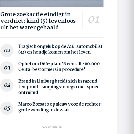
Grote zoekactie eindigt in
verdriet: kind (5) levenloos
uit het water gehaald
Tragisch ongeluk op de A16: automobilist
(32) en hondje komen om het leven
Ophef om D66-plan: ‘Neem alle 60.000
Ceuta-bestormers in procedure’
Brand in Limburg breidt zich in razend
tempo uit: campings in regio met spoed
ontruimd
Marco Borsato opnieuw voor de rechter:
grote wending in de zaak
-- ADVERTENTIE --