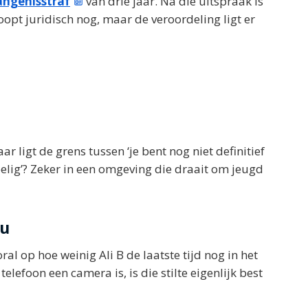
ngenisstraf
van drie jaar. Na die uitspraak is
loopt juridisch nog, maar de veroordeling ligt er
 ligt de grens tussen ‘je bent nog niet definitief
voelig’? Zeker in een omgeving die draait om jeugd
nu
oral op hoe weinig Ali B de laatste tijd nog in het
lefoon een camera is, is die stilte eigenlijk best