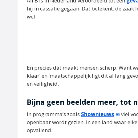
Ali B is in Nederland veroordeeld tot een
geva
hij in cassatie gegaan. Dat betekent: de zaak 
wel.
En precies dát maakt mensen scherp. Want waar
klaar’ en ‘maatschappelijk ligt dit al lang ge
en veiligheid.
Bijna geen beelden meer, tot 
In programma’s zoals
Shownieuws
viel vo
openbaar wordt gezien. In een land waar elke te
opvallend.