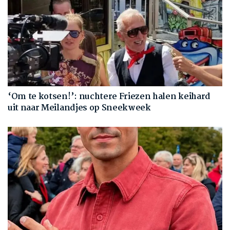
‘Om te kotsen!’: nuchtere Friezen halen keihard
uit naar Meilandjes op Sneekweek