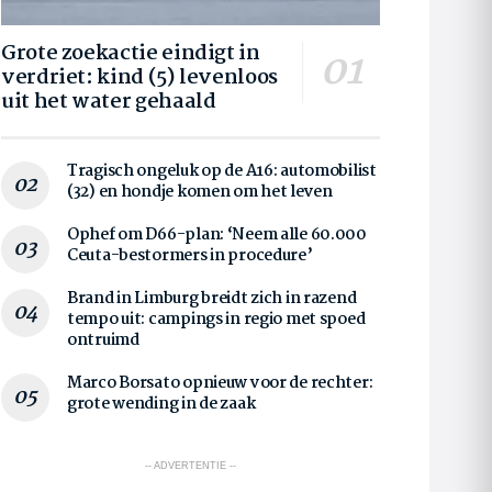
Grote zoekactie eindigt in
verdriet: kind (5) levenloos
uit het water gehaald
Tragisch ongeluk op de A16: automobilist
(32) en hondje komen om het leven
Ophef om D66-plan: ‘Neem alle 60.000
Ceuta-bestormers in procedure’
Brand in Limburg breidt zich in razend
tempo uit: campings in regio met spoed
ontruimd
Marco Borsato opnieuw voor de rechter:
grote wending in de zaak
-- ADVERTENTIE --