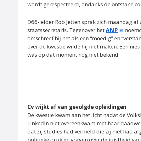
wordt gerespecteerd, ondanks de ontstane c
D66-leider Rob Jetten sprak zich maandag al 
staatssecretaris. Tegenover het
ANP
noemde
omschreef hij het als een “moedig” en “versta
over de kwestie wilde hij niet maken. Een ni
was op dat moment nog niet bekend.
Cv wijkt af van gevolgde opleidingen
De kwestie kwam aan het licht nadat de Volksk
LinkedIn niet overeenkwam met haar daadwerke
dat zij studies had vermeld die zij niet had a
politieke druk en vragen over de juistheid van