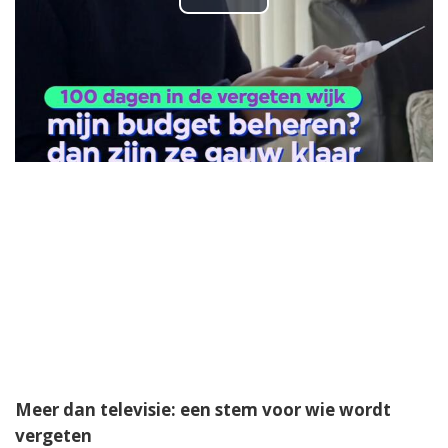
P
l
a
y
▼ Ad by Refinery89
V
i
d
e
o
Meer dan televisie: een stem voor wie wordt
vergeten