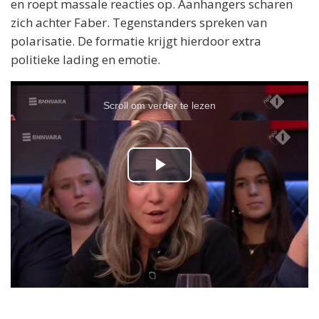
en roept massale reacties op. Aanhangers scharen
zich achter Faber. Tegenstanders spreken van
polarisatie. De formatie krijgt hierdoor extra
politieke lading en emotie.
Scroll om verder te lezen
P
l
a
y
▼ Ad by Refinery89
V