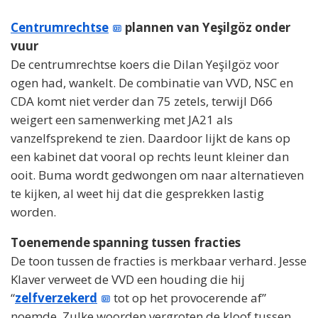
Centrumrechtse
plannen van Yeşilgöz onder
vuur
De centrumrechtse koers die Dilan Yeşilgöz voor
ogen had, wankelt. De combinatie van VVD, NSC en
CDA komt niet verder dan 75 zetels, terwijl D66
weigert een samenwerking met JA21 als
vanzelfsprekend te zien. Daardoor lijkt de kans op
een kabinet dat vooral op rechts leunt kleiner dan
ooit. Buma wordt gedwongen om naar alternatieven
te kijken, al weet hij dat die gesprekken lastig
worden.
Toenemende spanning tussen fracties
De toon tussen de fracties is merkbaar verhard. Jesse
Klaver verweet de VVD een houding die hij
“
zelfverzekerd
tot op het provocerende af”
noemde. Zulke woorden vergroten de kloof tussen