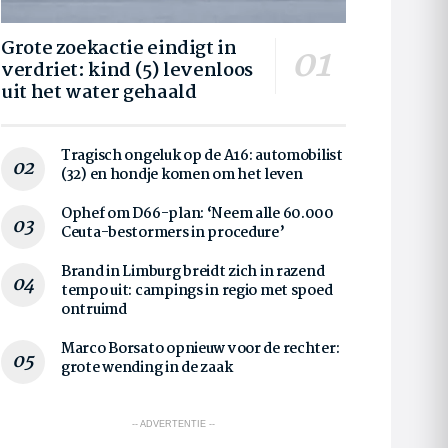
Grote zoekactie eindigt in
verdriet: kind (5) levenloos
uit het water gehaald
Tragisch ongeluk op de A16: automobilist
(32) en hondje komen om het leven
Ophef om D66-plan: ‘Neem alle 60.000
Ceuta-bestormers in procedure’
Brand in Limburg breidt zich in razend
tempo uit: campings in regio met spoed
ontruimd
Marco Borsato opnieuw voor de rechter:
grote wending in de zaak
-- ADVERTENTIE --