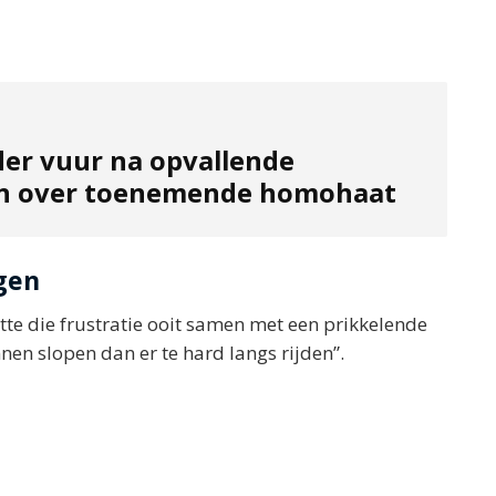
der vuur na opvallende
en over toenemende homohaat
gen
te die frustratie ooit samen met een prikkelende
unnen slopen dan er te hard langs rijden”.