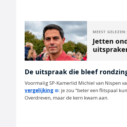
MEEST GELEZEN:
Jetten on
uitsprak
De uitspraak die bleef rondzin
Voormalig SP-Kamerlid Michiel van Nispen vat
vergelijking
: je zou “beter een flitspaal k
Overdreven, maar de kern kwam aan.