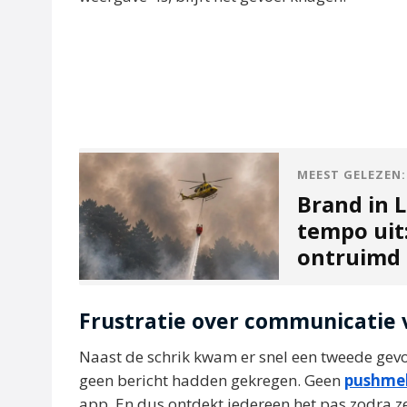
MEEST GELEZEN:
Brand in L
tempo uit
ontruimd
Frustratie over communicatie 
Naast de schrik kwam er snel een tweede gevoel
geen bericht hadden gekregen. Geen
pushme
app. En dus ontdekt iedereen het pas zodra ze 