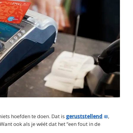
iets hoefden te doen. Dat is
geruststellend
,
ant ook als je wéét dat het “een fout in de