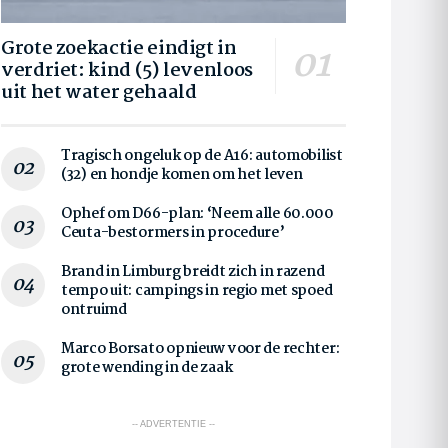
Grote zoekactie eindigt in
verdriet: kind (5) levenloos
uit het water gehaald
Tragisch ongeluk op de A16: automobilist
(32) en hondje komen om het leven
Ophef om D66-plan: ‘Neem alle 60.000
Ceuta-bestormers in procedure’
Brand in Limburg breidt zich in razend
tempo uit: campings in regio met spoed
ontruimd
Marco Borsato opnieuw voor de rechter:
grote wending in de zaak
-- ADVERTENTIE --