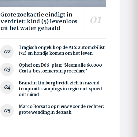
Grote zoekactie eindigt in
verdriet: kind (5) levenloos
uit het water gehaald
Tragisch ongeluk op de A16: automobilist
(32) en hondje komen om het leven
Ophef om D66-plan: ‘Neem alle 60.000
Ceuta-bestormers in procedure’
Brand in Limburg breidt zich in razend
tempo uit: campings in regio met spoed
ontruimd
Marco Borsato opnieuw voor de rechter:
grote wending in de zaak