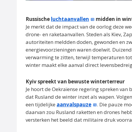
Russische
luchtaanvallen
midden in wint
Je merkt dat de impact van de oorlog deze w
drone- en raketaanvallen. Steden als Kiev, Za
autoriteiten meldden doden, gewonden en zwa
energievoorzieningen waren doelwit. Duize
verwarming te zitten, terwijl temperaturen to
winter maakt elke aanval direct levensbedrei
Kyiv spreekt van bewuste winterterreur
Je hoort de Oekraïense regering spreken van 
dat Rusland de winter inzet als wapen. Volge
een tijdelijke
aanvalspauze
. Die pauze mo
daarvan zou Rusland raketten en drones heb
versterken het beeld dat militaire druk voorr