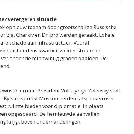
er verergeren situatie
eek opnieuw toenam door grootschalige Russische
porizja, Charkiv en Dnipro werden geraakt. Lokale
re schade aan infrastructuur. Vooral
nden huishoudens kwamen zonder stroom en
t ver onder de min twintig graden daalden. De
gend.
bewuste terreur. President Volodymyr Zelensky stelt
ns Kyiv misbruikt Moskou eerdere afspraken over
est ruimte bieden voor diplomatie. In plaats
ben opgespaard. De hernieuwde aanvallen
ang krijgt boven onderhandelingen.