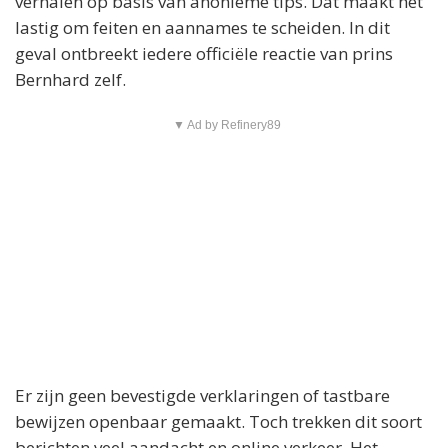
verhalen op basis van anonieme tips. Dat maakt het
lastig om feiten en aannames te scheiden. In dit
geval ontbreekt iedere officiële reactie van prins
Bernhard zelf.
▼ Ad by Refinery89
Er zijn geen bevestigde verklaringen of tastbare
bewijzen openbaar gemaakt. Toch trekken dit soort
berichten veel aandacht en online verkeer. Het