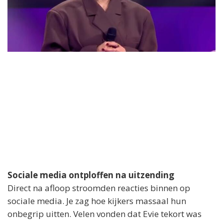
a
y
▼ Ad by Refinery89
V
i
d
e
o
Sociale media ontploffen na uitzending
Direct na afloop stroomden reacties binnen op
sociale media. Je zag hoe kijkers massaal hun
onbegrip uitten. Velen vonden dat Evie tekort was