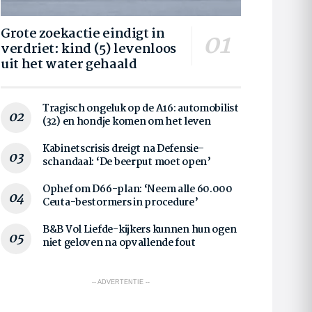
Grote zoekactie eindigt in
verdriet: kind (5) levenloos
uit het water gehaald
Tragisch ongeluk op de A16: automobilist
(32) en hondje komen om het leven
Kabinetscrisis dreigt na Defensie-
schandaal: ‘De beerput moet open’
Ophef om D66-plan: ‘Neem alle 60.000
Ceuta-bestormers in procedure’
B&B Vol Liefde-kijkers kunnen hun ogen
niet geloven na opvallende fout
-- ADVERTENTIE --