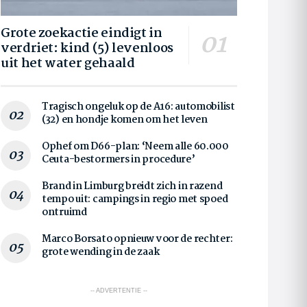
Grote zoekactie eindigt in
verdriet: kind (5) levenloos
uit het water gehaald
Tragisch ongeluk op de A16: automobilist
(32) en hondje komen om het leven
Ophef om D66-plan: ‘Neem alle 60.000
Ceuta-bestormers in procedure’
Brand in Limburg breidt zich in razend
tempo uit: campings in regio met spoed
ontruimd
Marco Borsato opnieuw voor de rechter:
grote wending in de zaak
-- ADVERTENTIE --