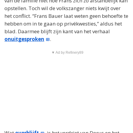
van de familie niet hoe Frans zich zo afstandelijk kan
opstellen. Toch wil de volkszanger niets kwijt over
het conflict. “Frans Bauer laat weten geen behoefte te
hebben om in te gaan op privékwesties,” aldus het
blad. Daarmee blijft zijn kant van het verhaal
onuitgesproken
.
▼ Ad by Refinery89
Wat
overblijft
, is het verdriet van Dorus en het