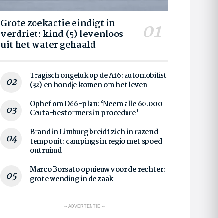
Grote zoekactie eindigt in
verdriet: kind (5) levenloos
uit het water gehaald
Tragisch ongeluk op de A16: automobilist
(32) en hondje komen om het leven
Ophef om D66-plan: ‘Neem alle 60.000
Ceuta-bestormers in procedure’
Brand in Limburg breidt zich in razend
tempo uit: campings in regio met spoed
ontruimd
Marco Borsato opnieuw voor de rechter:
grote wending in de zaak
-- ADVERTENTIE --