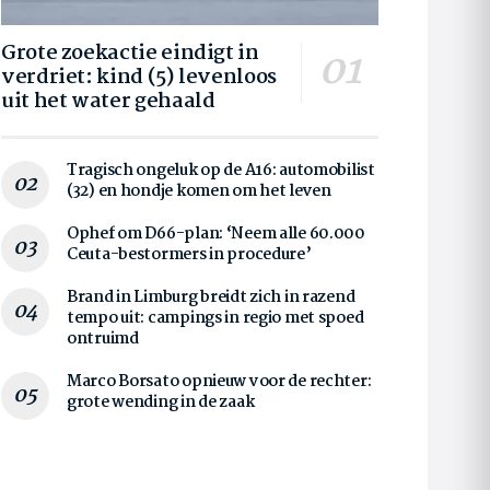
Grote zoekactie eindigt in
verdriet: kind (5) levenloos
uit het water gehaald
Tragisch ongeluk op de A16: automobilist
(32) en hondje komen om het leven
Ophef om D66-plan: ‘Neem alle 60.000
Ceuta-bestormers in procedure’
Brand in Limburg breidt zich in razend
tempo uit: campings in regio met spoed
ontruimd
Marco Borsato opnieuw voor de rechter:
grote wending in de zaak