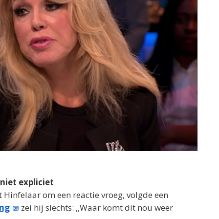
iet expliciet
Hinfelaar om een reactie vroeg, volgde een
ing
zei hij slechts: ,,Waar komt dit nou weer