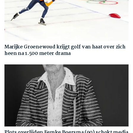
Marijke Groenewoud krijgt golf van haat over zich
heen na 1.500 meter drama
Plots overlijden Femke Boersma (90) schokt media