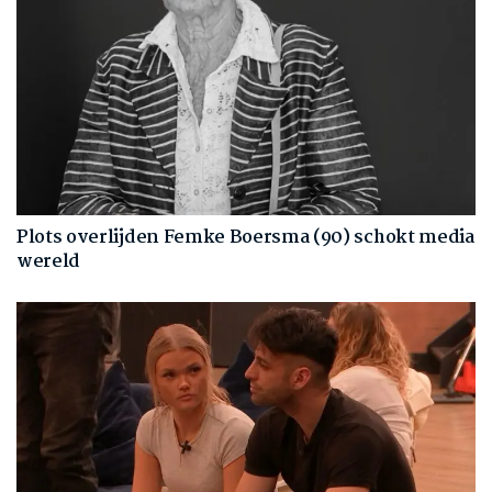
Plots overlijden Femke Boersma (90) schokt media
wereld