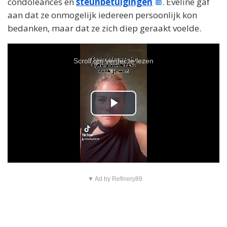
condoleances en
steunbetuigingen
. Eveline gaf
aan dat ze onmogelijk iedereen persoonlijk kon
bedanken, maar dat ze zich diep geraakt voelde.
Scroll om verder te lezen
P
l
a
y
▼ Ad by Refinery89
V