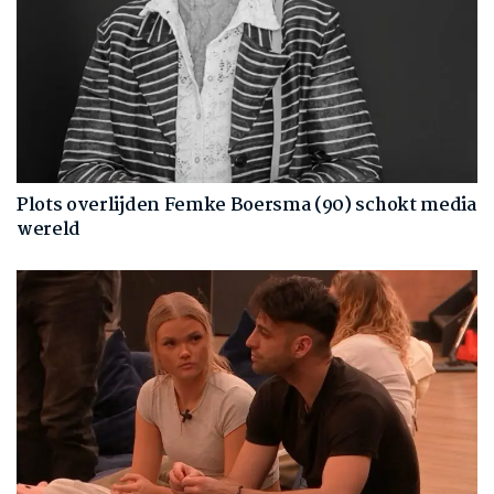
Plots overlijden Femke Boersma (90) schokt media
wereld