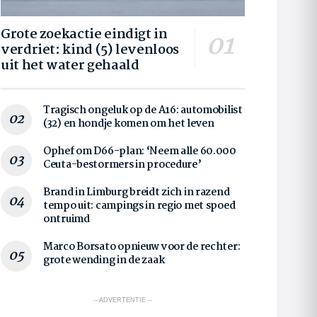
Grote zoekactie eindigt in
verdriet: kind (5) levenloos
uit het water gehaald
Tragisch ongeluk op de A16: automobilist
(32) en hondje komen om het leven
Ophef om D66-plan: ‘Neem alle 60.000
Ceuta-bestormers in procedure’
Brand in Limburg breidt zich in razend
tempo uit: campings in regio met spoed
ontruimd
Marco Borsato opnieuw voor de rechter:
grote wending in de zaak
-- ADVERTENTIE --