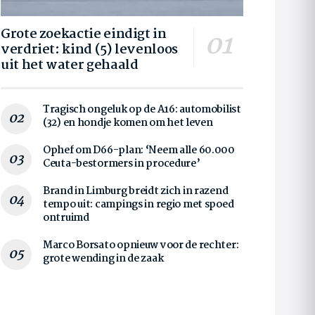
Grote zoekactie eindigt in
verdriet: kind (5) levenloos
uit het water gehaald
Tragisch ongeluk op de A16: automobilist
(32) en hondje komen om het leven
Ophef om D66-plan: ‘Neem alle 60.000
Ceuta-bestormers in procedure’
Brand in Limburg breidt zich in razend
tempo uit: campings in regio met spoed
ontruimd
Marco Borsato opnieuw voor de rechter:
grote wending in de zaak