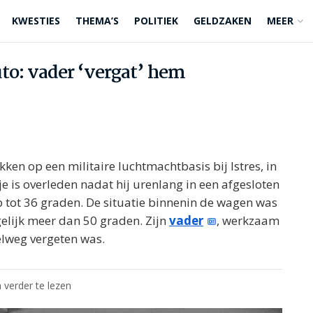
KWESTIES
THEMA’S
POLITIEK
GELDZAKEN
MEER
uto: vader ‘vergat’ hem
ken op een militaire luchtmachtbasis bij Istres, in
je is overleden nadat hij urenlang in een afgesloten
p tot 36 graden. De situatie binnenin de wagen was
gelijk meer dan 50 graden. Zijn
vader
, werkzaam
pelweg vergeten was.
 verder te lezen