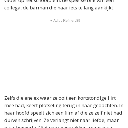
vader op het schoolplein, de speelse blik van een
collega, de barman die haar iets te lang aankijkt.
▼ Ad by Refinery89
Zelfs die ene ex waar ze ooit een kortstondige flirt
mee had, keert plotseling terug in haar gedachten. In
haar hoofd speelt zich een film af die ze zelf niet had
durven schrijven. Ze verlangt niet naar liefde, maar
naar begeerte. Niet naar gesprekken, maar naar