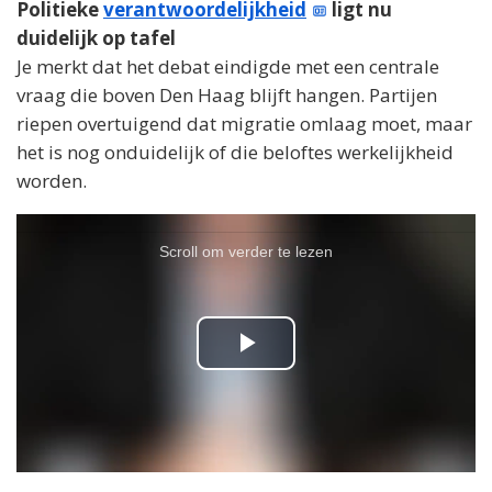
Politieke
verantwoordelijkheid
ligt nu
duidelijk op tafel
Je merkt dat het debat eindigde met een centrale
vraag die boven Den Haag blijft hangen. Partijen
riepen overtuigend dat migratie omlaag moet, maar
het is nog onduidelijk of die beloftes werkelijkheid
worden.
Scroll om verder te lezen
P
l
a