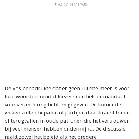
y
▼ Ad by Refinery89
V
i
d
e
o
De Vos benadrukte dat er geen ruimte meer is voor
loze woorden, omdat kiezers een helder mandaat
voor verandering hebben gegeven. De komende
weken zullen bepalen of partijen daadkracht tonen
of terugvallen in oude patronen die het vertrouwen
bij veel mensen hebben ondermijnd. De discussie
raakt zowel het beleid als het bredere