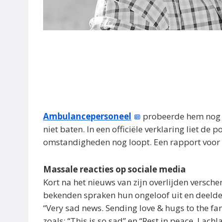
Ambulancepersoneel
probeerde hem nog 
niet baten. In een officiële verklaring liet de
omstandigheden nog loopt. Een rapport voor d
Massale reacties op sociale media
Kort na het nieuws van zijn overlijden versche
bekenden spraken hun ongeloof uit en deelde
“Very sad news. Sending love & hugs to the fa
zoals: “This is so sad” en “Rest in peace, Lac