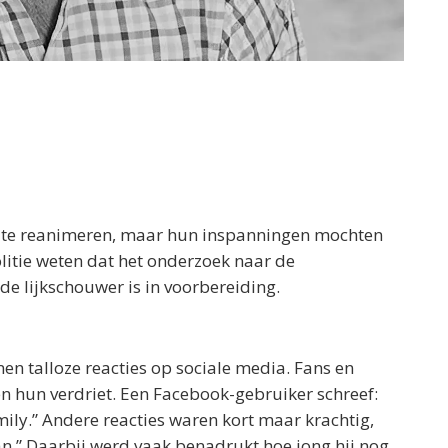
te reanimeren, maar hun inspanningen mochten
 politie weten dat het onderzoek naar de
e lijkschouwer is in voorbereiding.
nen talloze reacties op sociale media. Fans en
n hun verdriet. Een Facebook-gebruiker schreef:
mily.” Andere reacties waren kort maar krachtig,
hlan.” Daarbij werd vaak benadrukt hoe jong hij nog