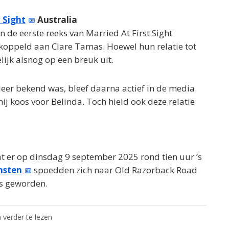
t Sight
Australia
n de eerste reeks van Married At First Sight
koppeld aan Clare Tamas. Hoewel hun relatie tot
lijk alsnog op een breuk uit.
er bekend was, bleef daarna actief in de media.
j koos voor Belinda. Toch hield ook deze relatie
t er op dinsdag 9 september 2025 rond tien uur ’s
nsten
spoedden zich naar Old Razorback Road
s geworden.
 verder te lezen