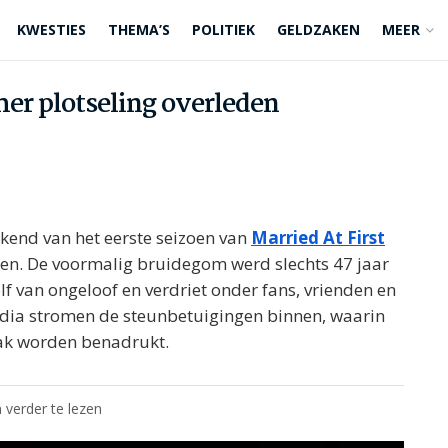
KWESTIES
THEMA’S
POLITIEK
GELDZAKEN
MEER
mer plotseling overleden
ekend van het eerste seizoen van
Married At First
ten. De voormalig bruidegom werd slechts 47 jaar
lf van ongeloof en verdriet onder fans, vrienden en
media stromen de steunbetuigingen binnen, waarin
aak worden benadrukt.
 verder te lezen