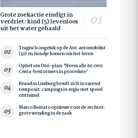
Grote zoekactie eindigt in
verdriet: kind (5) levenloos
uit het water gehaald
Tragisch ongeluk op de A16: automobilist
(32) en hondje komen om het leven
Ophef om D66-plan: ‘Neem alle 60.000
Ceuta-bestormers in procedure’
Brand in Limburg breidt zich in razend
tempo uit: campings in regio met spoed
ontruimd
Marco Borsato opnieuw voor de rechter:
grote wending in de zaak