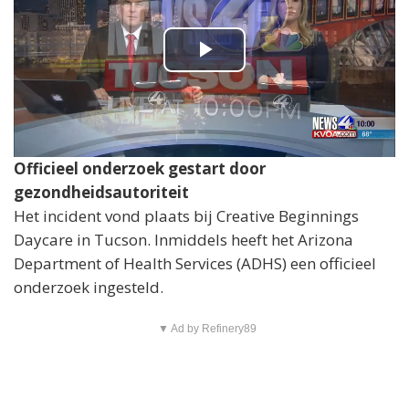
P
l
a
Officieel onderzoek gestart door
y
gezondheidsautoriteit
Het incident vond plaats bij Creative Beginnings
V
Daycare in Tucson. Inmiddels heeft het Arizona
Department of Health Services (ADHS) een officieel
i
onderzoek ingesteld.
d
▼ Ad by Refinery89
e
o