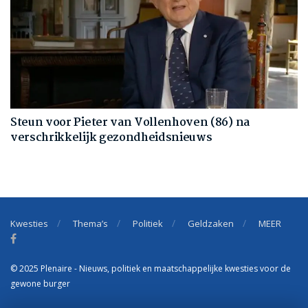
Steun voor Pieter van Vollenhoven (86) na
verschrikkelijk gezondheidsnieuws
Kwesties
Thema’s
Politiek
Geldzaken
MEER
© 2025 Plenaire - Nieuws, politiek en maatschappelijke kwesties voor de
gewone burger