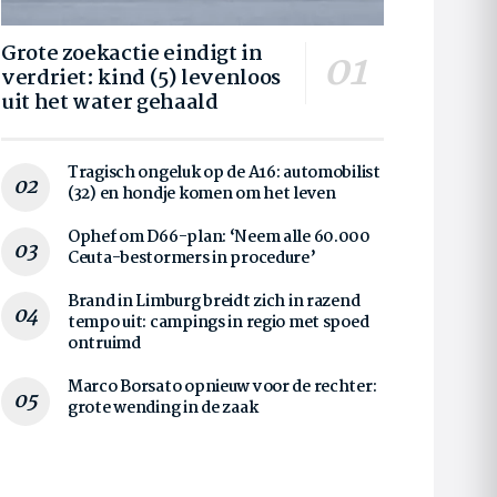
Grote zoekactie eindigt in
verdriet: kind (5) levenloos
uit het water gehaald
Tragisch ongeluk op de A16: automobilist
(32) en hondje komen om het leven
Ophef om D66-plan: ‘Neem alle 60.000
Ceuta-bestormers in procedure’
Brand in Limburg breidt zich in razend
tempo uit: campings in regio met spoed
ontruimd
Marco Borsato opnieuw voor de rechter:
grote wending in de zaak