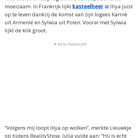
moeizaam. In Frankrijk lijkt
kasteelheer
Illya juist
op te leven dankzij de komst van zijn logees Karinè
uit Armenië en Sylwia uit Polen. Vooral met Sylwia
lijkt de klik groot.
▼ Ad by Refinery89
“Volgens mij loopt Illya op wolken”, merkte Lieuwkje
op tijdens RealityShow. Julia vulde aan: “Hij is echt