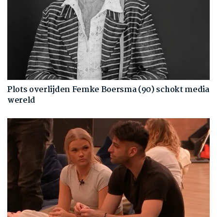
Plots overlijden Femke Boersma (90) schokt media
wereld