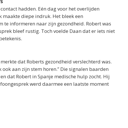
rs
d contact hadden. Eén dag voor het overlijden
ek maakte diepe indruk. Het bleek een
om te informeren naar zijn gezondheid. Robert was
rek bleef rustig. Toch voelde Daan dat er iets niet
betekenis.
k merkte dat Roberts gezondheid verslechterd was.
 ik ook aan zijn stem horen.” Die signalen baarden
n dat Robert in Spanje medische hulp zocht. Hij
elefoongesprek werd daarmee een laatste moment