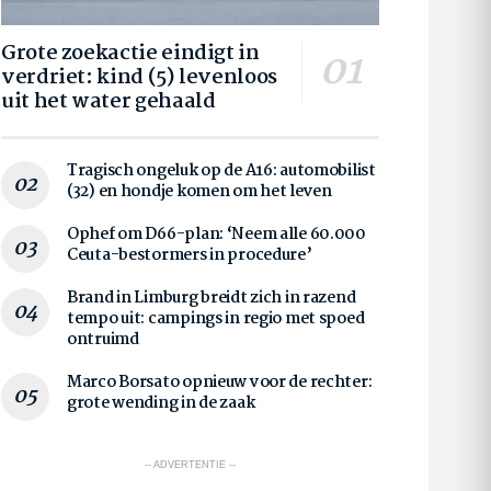
Grote zoekactie eindigt in
verdriet: kind (5) levenloos
uit het water gehaald
Tragisch ongeluk op de A16: automobilist
(32) en hondje komen om het leven
Ophef om D66-plan: ‘Neem alle 60.000
Ceuta-bestormers in procedure’
Brand in Limburg breidt zich in razend
tempo uit: campings in regio met spoed
ontruimd
Marco Borsato opnieuw voor de rechter:
grote wending in de zaak
-- ADVERTENTIE --