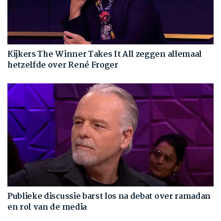
Kijkers The Winner Takes It All zeggen allemaal
hetzelfde over René Froger
Publieke discussie barst los na debat over ramadan
en rol van de media