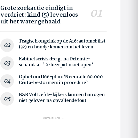
Grote zoekactie eindigt in
verdriet: kind (5) levenloos
uit het water gehaald
Tragisch ongeluk op de A16: automobilist
(32) en hondje komen om het leven
Kabinetscrisis dreigt na Defensie-
schandaal: ‘De beerput moet open’
Ophef om D66-plan: ‘Neem alle 60.000
Ceuta-bestormers in procedure’
B&B Vol Liefde-kijkers kunnen hun ogen
niet geloven na opvallende fout
-- ADVERTENTIE --