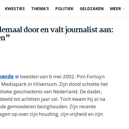
KWESTIES
THEMA’S
POLITIEK
GELDZAKEN
MEER
lemaal door en valt journalist aan:
en”
kende
beelden van 6 mei 2002. Pim Fortuyn
t Mediapark in Hilversum. Zijn dood schokte het
olitieke geschiedenis van Nederland. De dader,
eeld tot achttien jaar cel. Toch kwam hij al na
jft de gemoederen bezighouden. Zijn recente
en op over zijn houding, zijn vrijheid en zijn