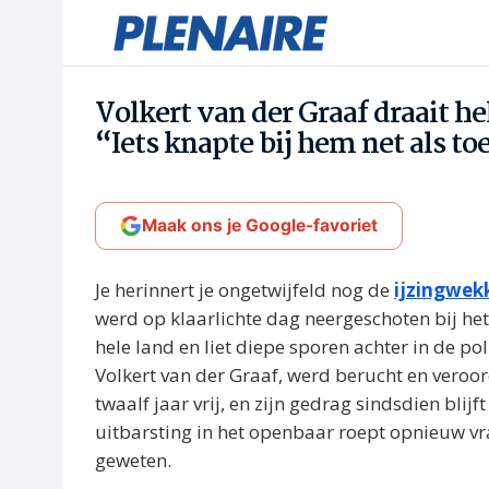
Volkert van der Graaf draait he
“Iets knapte bij hem net als to
Maak ons je Google-favoriet
Je herinnert je ongetwijfeld nog de
ijzingwek
werd op klaarlichte dag neergeschoten bij he
hele land en liet diepe sporen achter in de p
Volkert van der Graaf, werd berucht en veroord
twaalf jaar vrij, en zijn gedrag sindsdien bli
uitbarsting in het openbaar roept opnieuw vrag
geweten.