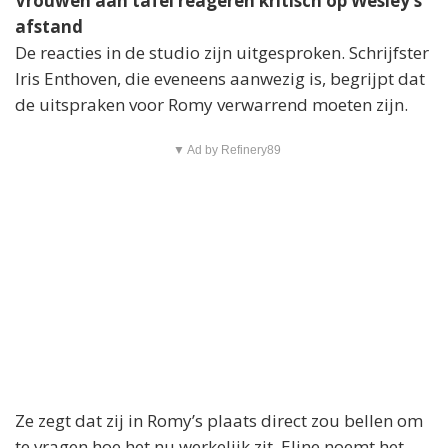
Vrouwen aan tafel reageren kritisch op Wesley’s
afstand
De reacties in de studio zijn uitgesproken. Schrijfster
Iris Enthoven, die eveneens aanwezig is, begrijpt dat
de uitspraken voor Romy verwarrend moeten zijn.
▼ Ad by Refinery89
Ze zegt dat zij in Romy’s plaats direct zou bellen om
te vragen hoe het nu werkelijk zit. Eline noemt het