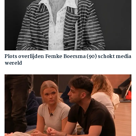
Plots overlijden Femke Boersma (90) schokt media
wereld