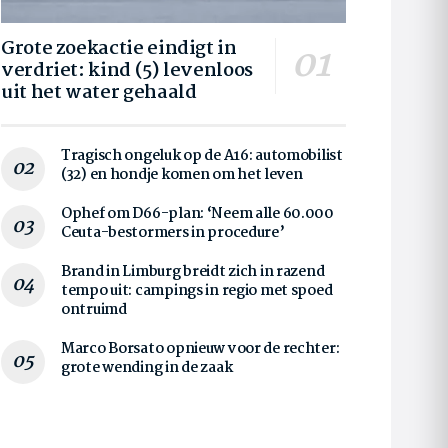
Grote zoekactie eindigt in
verdriet: kind (5) levenloos
uit het water gehaald
Tragisch ongeluk op de A16: automobilist
(32) en hondje komen om het leven
Ophef om D66-plan: ‘Neem alle 60.000
Ceuta-bestormers in procedure’
Brand in Limburg breidt zich in razend
tempo uit: campings in regio met spoed
ontruimd
Marco Borsato opnieuw voor de rechter:
grote wending in de zaak