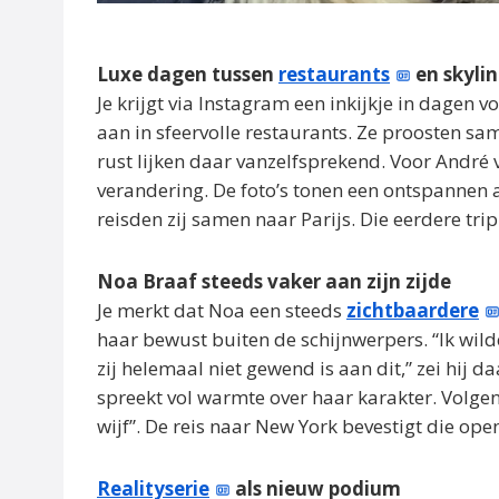
Luxe dagen tussen
restaurants
en skyli
Je krijgt via Instagram een inkijkje in dagen
aan in sfeervolle restaurants. Ze proosten s
rust lijken daar vanzelfsprekend. Voor André vo
verandering. De foto’s tonen een ontspannen ar
reisden zij samen naar Parijs. Die eerdere tr
Noa Braaf steeds vaker aan zijn zijde
Je merkt dat Noa een steeds
zichtbaardere
haar bewust buiten de schijnwerpers. “Ik wil
zij helemaal niet gewend is aan dit,” zei hij d
spreekt vol warmte over haar karakter. Volge
wijf”. De reis naar New York bevestigt die ope
Realityserie
als nieuw podium