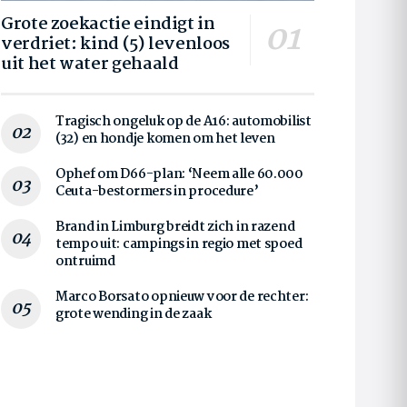
Grote zoekactie eindigt in
verdriet: kind (5) levenloos
uit het water gehaald
Tragisch ongeluk op de A16: automobilist
(32) en hondje komen om het leven
Ophef om D66-plan: ‘Neem alle 60.000
Ceuta-bestormers in procedure’
Brand in Limburg breidt zich in razend
tempo uit: campings in regio met spoed
ontruimd
Marco Borsato opnieuw voor de rechter:
grote wending in de zaak