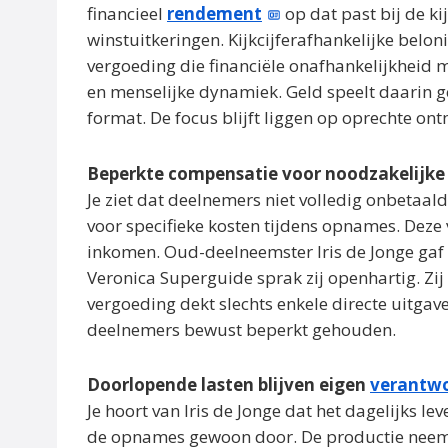
financieel
rendement
op dat past bij de ki
winstuitkeringen. Kijkcijferafhankelijke belo
vergoeding die financiële onafhankelijkheid
en menselijke dynamiek. Geld speelt daarin ge
format. De focus blijft liggen op oprechte ont
Beperkte compensatie voor noodzakelijke
Je ziet dat deelnemers niet volledig onbetaal
voor specifieke kosten tijdens opnames. Deze 
inkomen. Oud-deelneemster Iris de Jonge gaf d
Veronica Superguide sprak zij openhartig. Zij
vergoeding dekt slechts enkele directe uitgav
deelnemers bewust beperkt gehouden.
Doorlopende lasten blijven eigen
verantwo
Je hoort van Iris de Jonge dat het dagelijks l
de opnames gewoon door. De productie neemt d