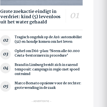
Grote zoekactie eindigt in
verdriet: kind (5) levenloos
uit het water gehaald
Tragisch ongeluk op de A16: automobilist
(32) en hondje komen om het leven
Ophef om D66-plan: ‘Neem alle 60.000
Ceuta-bestormers in procedure’
Brand in Limburg breidt zich in razend
tempo uit: campings in regio met spoed
ontruimd
Marco Borsato opnieuw voor de rechter:
grote wending in de zaak
-- ADVERTENTIE --