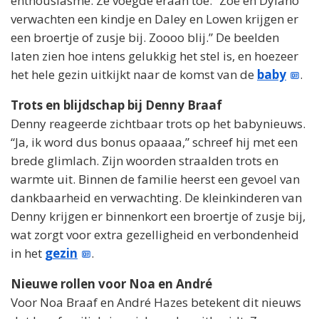
enthousiasme. Ze voegde eraan toe: “Zoë en Dylano
verwachten een kindje en Daley en Lowen krijgen er
een broertje of zusje bij. Zoooo blij.” De beelden
laten zien hoe intens gelukkig het stel is, en hoezeer
het hele gezin uitkijkt naar de komst van de
baby
.
Trots en blijdschap bij Denny Braaf
Denny reageerde zichtbaar trots op het babynieuws.
“Ja, ik word dus bonus opaaaa,” schreef hij met een
brede glimlach. Zijn woorden straalden trots en
warmte uit. Binnen de familie heerst een gevoel van
dankbaarheid en verwachting. De kleinkinderen van
Denny krijgen er binnenkort een broertje of zusje bij,
wat zorgt voor extra gezelligheid en verbondenheid
in het
gezin
.
Nieuwe rollen voor Noa en André
Voor Noa Braaf en André Hazes betekent dit nieuws