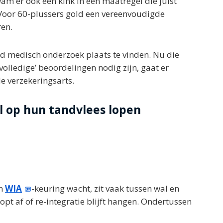
am er ook een kink in een maatregel die juist
Voor 60-plussers gold een vereenvoudigde
ren.
eid medisch onderzoek plaats te vinden. Nu die
‘volledige’ beoordelingen nodig zijn, gaat er
e verzekeringsarts.
l op hun tandvlees lopen
en
WIA
-keuring wacht, zit vaak tussen wal en
opt af of re-integratie blijft hangen. Ondertussen