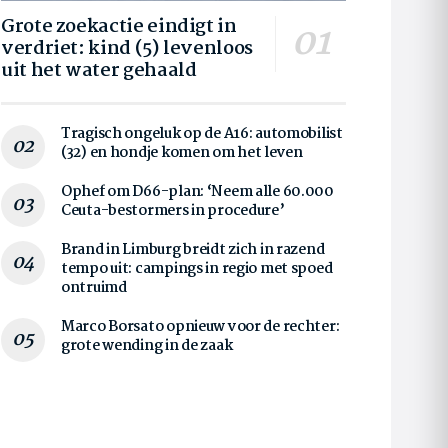
Grote zoekactie eindigt in
verdriet: kind (5) levenloos
uit het water gehaald
Tragisch ongeluk op de A16: automobilist
(32) en hondje komen om het leven
Ophef om D66-plan: ‘Neem alle 60.000
Ceuta-bestormers in procedure’
Brand in Limburg breidt zich in razend
tempo uit: campings in regio met spoed
ontruimd
Marco Borsato opnieuw voor de rechter:
grote wending in de zaak