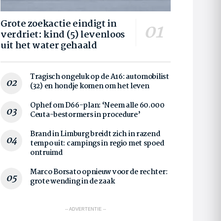
Grote zoekactie eindigt in
verdriet: kind (5) levenloos
uit het water gehaald
Tragisch ongeluk op de A16: automobilist
(32) en hondje komen om het leven
Ophef om D66-plan: ‘Neem alle 60.000
Ceuta-bestormers in procedure’
Brand in Limburg breidt zich in razend
tempo uit: campings in regio met spoed
ontruimd
Marco Borsato opnieuw voor de rechter:
grote wending in de zaak
-- ADVERTENTIE --