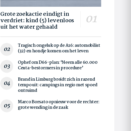
Grote zoekactie eindigt in
verdriet: kind (5) levenloos
uit het water gehaald
Tragisch ongeluk op de A16: automobilist
(32) en hondje komen om het leven
Ophef om D66-plan: ‘Neem alle 60.000
Ceuta-bestormers in procedure’
Brand in Limburg breidt zich in razend
tempo uit: campings in regio met spoed
ontruimd
Marco Borsato opnieuw voor de rechter:
grote wending in de zaak